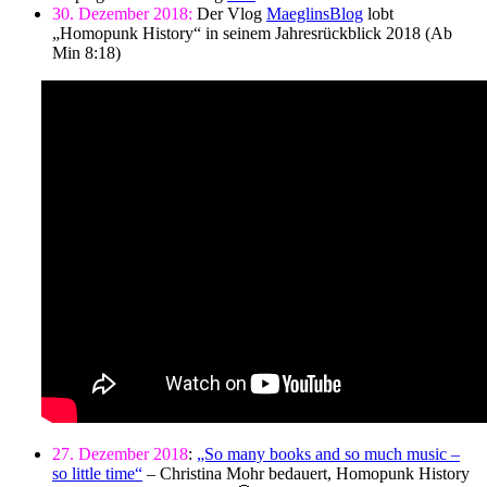
30. Dezember 2018:
Der Vlog
MaeglinsBlog
lobt
„Homopunk History“ in seinem Jahresrückblick 2018 (Ab
Min 8:18)
27. Dezember 2018
:
„So many books and so much music –
so little time“
– Christina Mohr bedauert, Homopunk History