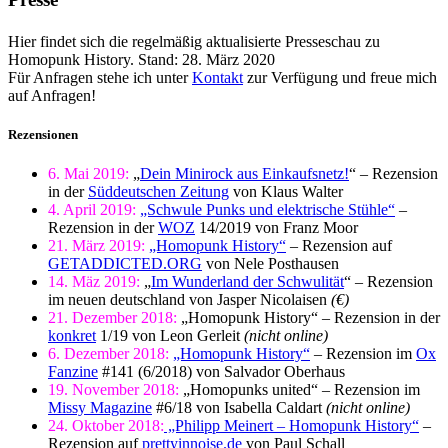
Hier findet sich die regelmäßig aktualisierte Presseschau zu
Homopunk History. Stand: 28. März 2020
Für Anfragen stehe ich unter
Kontakt
zur Verfügung und freue mich
auf Anfragen!
Rezensionen
6. Mai 2019:
„
Dein Minirock aus Einkaufsnetz!
“ – Rezension
in der
Süddeutschen Zeitung
von Klaus Walter
4. April 2019:
„Schwule Punks und elektrische Stühle“
–
Rezension in der
WOZ
14/2019 von Franz Moor
21. März 2019:
„Homopunk History“
– Rezension auf
GETADDICTED.ORG
von Nele Posthausen
14. Mäz 2019:
„
Im Wunderland der Schwulität
“ – Rezension
im neuen deutschland von Jasper Nicolaisen
(€)
21. Dezember 2018:
„Homopunk History“ – Rezension in der
konkret
1/19 von Leon Gerleit
(nicht online)
6. Dezember 2018:
„Homopunk History“
– Rezension im
Ox
Fanzine
#141 (6/2018) von Salvador Oberhaus
19. November 2018:
„Homopunks united“ – Rezension im
Missy Magazine
#6/18 von Isabella Caldart
(nicht online)
24. Oktober 2018:
„Philipp Meinert – Homopunk History“
–
Rezension auf
prettyinnoise.de
von Paul Schall