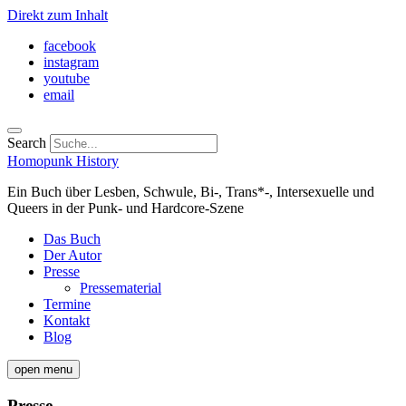
Direkt zum Inhalt
facebook
instagram
youtube
email
Search
Homopunk History
Ein Buch über Lesben, Schwule, Bi-, Trans*-, Intersexuelle und
Queers in der Punk- und Hardcore-Szene
Das Buch
Der Autor
Presse
Pressematerial
Termine
Kontakt
Blog
open menu
Presse