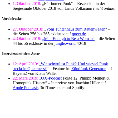
1. Oktober 2018:
„Für immer Punk“ – Rezension in der
Siegessäule Oktober 2018 von Linus Volkmann
(nicht online)
Vorabdrucke
27. Oktober 2018:
„
Vom Tuntenhaus zum Rattenwagen
“ –
die Seiten 256 bis 265 exklusiv auf
queer.de
4. Oktober 2018:
„Man Enough to Be a Woman“
– die Seiten
44 bis 56 exklusiv in der
jungle.world
40/18
Interviews mit dem Autor
12. April 2019:
„
Wie schwul ist Punk? Und wieviel Punk
steckt in Queerness?
“ – Feature im
Zündfunk Generator
auf
Bayern2 von Klaus Walter
22. März 2019:
„
OX-Podcast
Folge 12: Philipp Meinert &
Homopunk History“ – Interview von Joachim Hiller auf
Apple Podcasts
für iTunes oder auf Spotify: