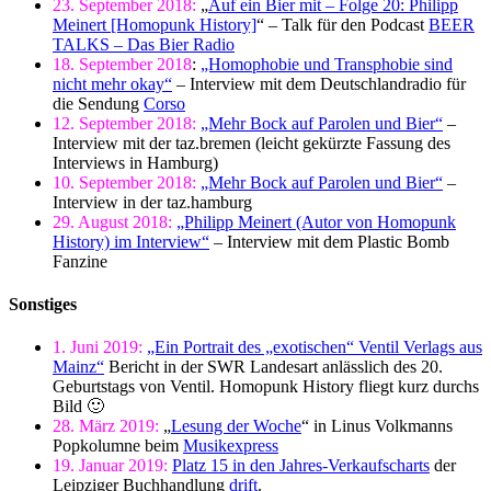
23. September 2018:
„
Auf ein Bier mit – Folge 20: Philipp
Meinert [Homopunk History]
“ – Talk für den Podcast
BEER
TALKS – Das Bier Radio
18. September 2018
:
„Homophobie und Transphobie sind
nicht mehr okay“
– Interview mit dem Deutschlandradio für
die Sendung
Corso
12. September 2018:
„Mehr Bock auf Parolen und Bier“
–
Interview mit der taz.bremen (leicht gekürzte Fassung des
Interviews in Hamburg)
10. September 2018:
„Mehr Bock auf Parolen und Bier“
–
Interview in der taz.hamburg
29. August 2018:
„Philipp Meinert (Autor von Homopunk
History) im Interview“
– Interview mit dem Plastic Bomb
Fanzine
Sonstiges
1. Juni 2019:
„Ein Portrait des „exotischen“ Ventil Verlags aus
Mainz“
Bericht in der SWR Landesart anlässlich des 20.
Geburtstags von Ventil. Homopunk History fliegt kurz durchs
Bild 🙂
28. März 2019:
„
Lesung der Woche
“ in Linus Volkmanns
Popkolumne beim
Musikexpress
19. Januar 2019:
Platz 15 in den Jahres-Verkaufscharts
der
Leipziger Buchhandlung
drift
.