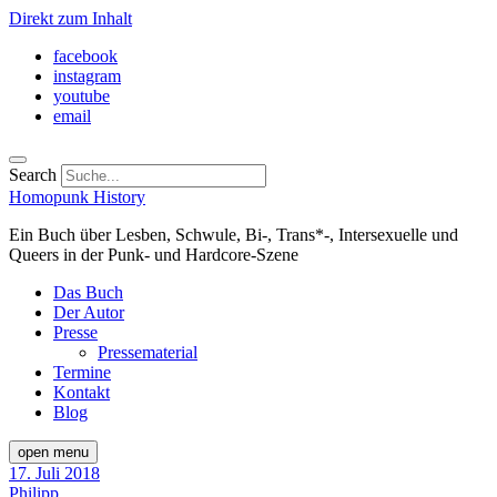
Direkt zum Inhalt
facebook
instagram
youtube
email
Search
Homopunk History
Ein Buch über Lesben, Schwule, Bi-, Trans*-, Intersexuelle und
Queers in der Punk- und Hardcore-Szene
Das Buch
Der Autor
Presse
Pressematerial
Termine
Kontakt
Blog
open menu
17. Juli 2018
Philipp