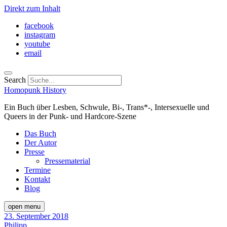
Direkt zum Inhalt
facebook
instagram
youtube
email
Search
Homopunk History
Ein Buch über Lesben, Schwule, Bi-, Trans*-, Intersexuelle und
Queers in der Punk- und Hardcore-Szene
Das Buch
Der Autor
Presse
Pressematerial
Termine
Kontakt
Blog
open menu
23. September 2018
Philipp